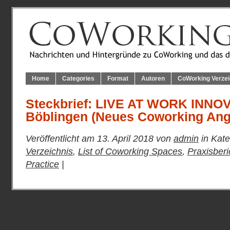
Home
Categories
Format
Autoren
CoWorking Verzei
Steckbrief: LIVE AT WORK INN
Böblingen (Neues Coworking Ang
Veröffentlicht am 13. April 2018 von
admin
in Kate
Verzeichnis
,
List of Coworking Spaces
,
Praxisberi
Practice
|