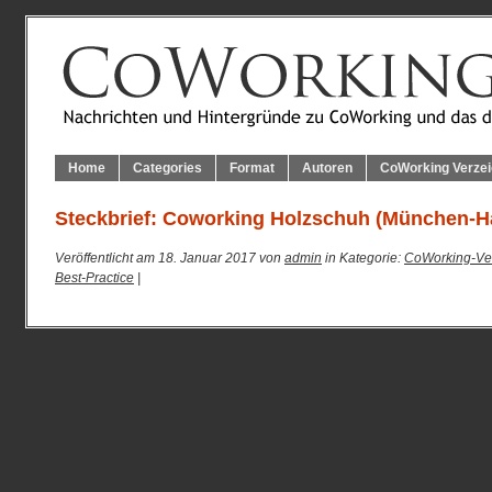
Home
Categories
Format
Autoren
CoWorking Verzei
Steckbrief: Coworking Holzschuh (München-H
Veröffentlicht am 18. Januar 2017 von
admin
in Kategorie:
CoWorking-Ver
Best-Practice
|