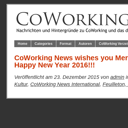
Home
Categories
Format
Autoren
CoWorking Verzei
CoWorking News wishes you Mer
Happy New Year 2016!!!
Veröffentlicht am 23. Dezember 2015 von
admin
i
Kultur
,
CoWorking News International
,
Feuilleton,