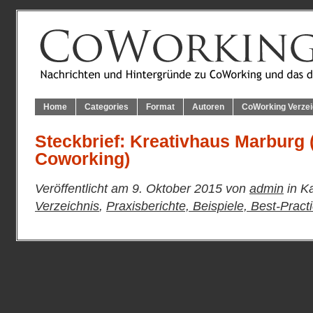
Home
Categories
Format
Autoren
CoWorking Verzei
Steckbrief: Kreativhaus Marburg 
Coworking)
Veröffentlicht am 9. Oktober 2015 von
admin
in K
Verzeichnis
,
Praxisberichte, Beispiele, Best-Pract