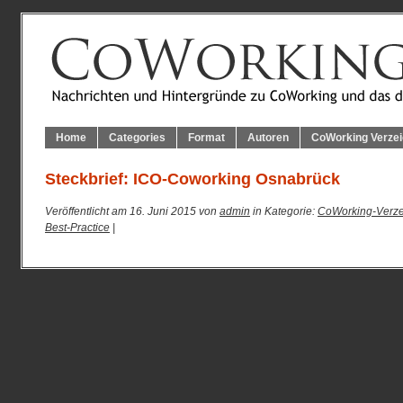
Home
Categories
Format
Autoren
CoWorking Verzei
Steckbrief: ICO-Coworking Osnabrück
Veröffentlicht am 16. Juni 2015 von
admin
in Kategorie:
CoWorking-Verze
Best-Practice
|