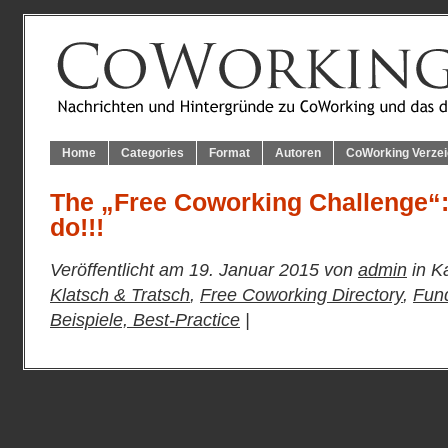
Home
Categories
Format
Autoren
CoWorking Verzei
The „Free Coworking Challenge“: I
do!!!
Veröffentlicht am 19. Januar 2015 von
admin
in K
Klatsch & Tratsch
,
Free Coworking Directory
,
Fun
Beispiele, Best-Practice
|