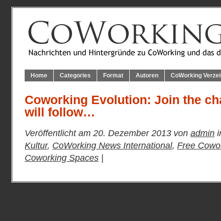
Home
Categories
Format
Autoren
CoWorking Verzei
Coworking Evolution: Join the c
will follow…
Veröffentlicht am 20. Dezember 2013 von
admin
i
Kultur
,
CoWorking News International
,
Free Cowor
Coworking Spaces
|