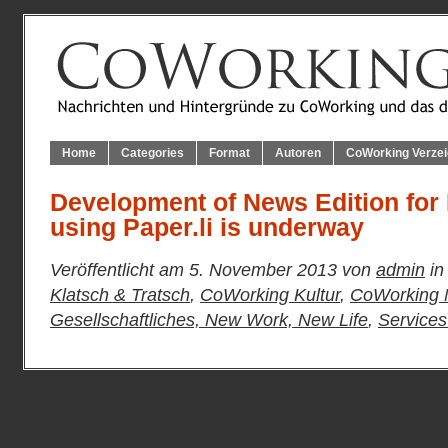
Home
Categories
Format
Autoren
CoWorking Verzei
Development of News Edition for
using Paper.li is underway
Veröffentlicht am 5. November 2013 von
admin
in
Klatsch & Tratsch
,
CoWorking Kultur
,
CoWorking N
Gesellschaftliches, New Work, New Life
,
Services