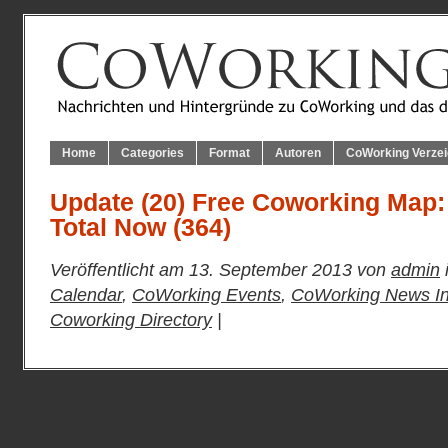
Home
Categories
Format
Autoren
CoWorking Verzei
Update (20) Free Coworking Map: 
Total Now (364)
Veröffentlicht am 13. September 2013 von
admin
Calendar
,
CoWorking Events
,
CoWorking News Int
Coworking Directory
|