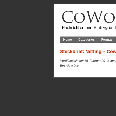
Home
Categories
Format
Steckbrief: Netting – Co
Veröffentlicht am 15. Februar 2013 von
Best-Practice
|