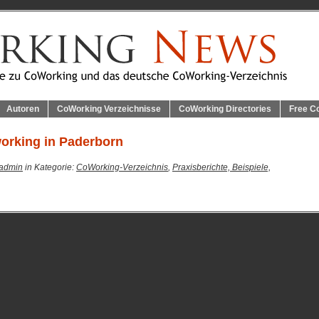
Autoren
CoWorking Verzeichnisse
CoWorking Directories
Free C
working in Paderborn
admin
in Kategorie:
CoWorking-Verzeichnis
,
Praxisberichte, Beispiele,