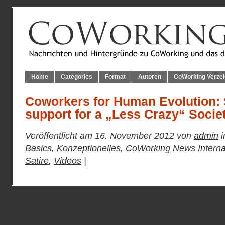
Home
Categories
Format
Autoren
CoWorking Verzei
Coworkers for Human Evolution:
support for a „Less Crazy“ Socie
Veröffentlicht am 16. November 2012 von
admin
i
Basics, Konzeptionelles
,
CoWorking News Interna
Satire
,
Videos
|