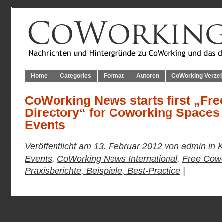
Home
Categories
Format
Autoren
CoWorking Verzei
CoWorking News starts first „Fr
Directory“ for Coworking Space
Events
Veröffentlicht am 13. Februar 2012 von
admin
in 
Events
,
CoWorking News International
,
Free Cowo
Praxisberichte, Beispiele, Best-Practice
|