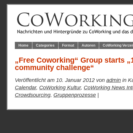
Home
Categories
Format
Autoren
CoWorking Verzei
„Free Coworking“ Group starts „
community challenge“
Veröffentlicht am 10. Januar 2012 von
admin
in K
Calendar
,
CoWorking Kultur
,
CoWorking News Inte
Crowdsourcing
,
Gruppenprozesse
|