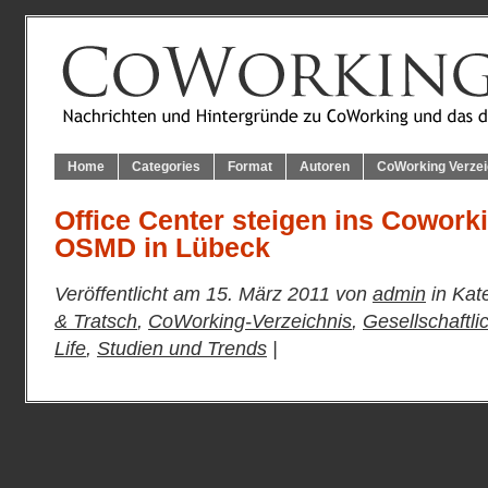
Home
Categories
Format
Autoren
CoWorking Verzei
Office Center steigen ins Coworki
OSMD in Lübeck
Veröffentlicht am 15. März 2011 von
admin
in Kat
& Tratsch
,
CoWorking-Verzeichnis
,
Gesellschaftl
Life
,
Studien und Trends
|