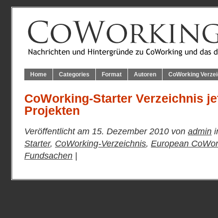
Home
Categories
Format
Autoren
CoWorking Verzei
CoWorking-Starter Verzeichnis jet
Projekten
Veröffentlicht am 15. Dezember 2010 von
admin
i
Starter
,
CoWorking-Verzeichnis
,
European CoWork
Fundsachen
|