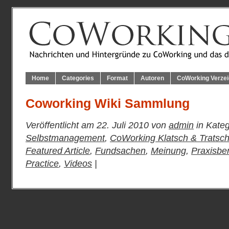
Home
Categories
Format
Autoren
CoWorking Verzei
Coworking Wiki Sammlung
Veröffentlicht am 22. Juli 2010 von
admin
in Kateg
Selbstmanagement
,
CoWorking Klatsch & Tratsc
Featured Article
,
Fundsachen
,
Meinung
,
Praxisber
Practice
,
Videos
|