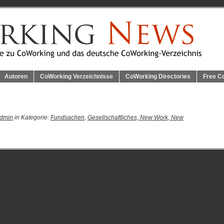
Autoren
CoWorking Verzeichnisse
CoWorking Directories
Free C
dmin
in Kategorie:
Fundsachen
,
Gesellschaftliches, New Work, New