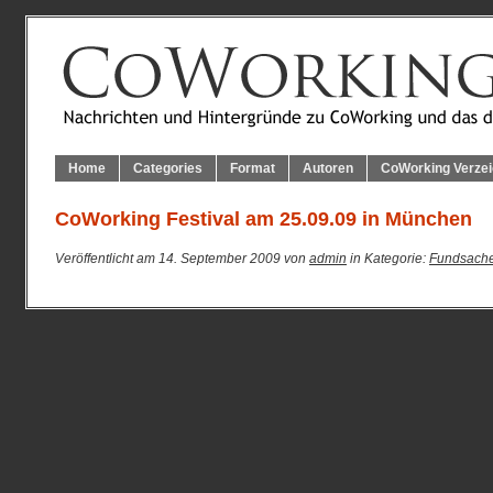
Home
Categories
Format
Autoren
CoWorking Verzei
CoWorking Festival am 25.09.09 in München
Veröffentlicht am 14. September 2009 von
admin
in Kategorie:
Fundsach