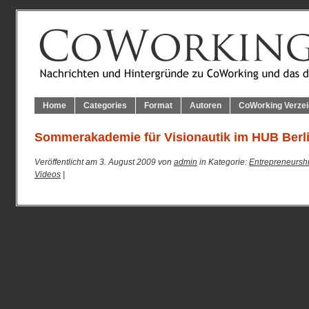
Home
Categories
Format
Autoren
CoWorking Verzei
Sommerakademie für Visionautik im HUB Berl
Veröffentlicht am 3. August 2009 von
admin
in Kategorie:
Entrepreneursh
Videos
|